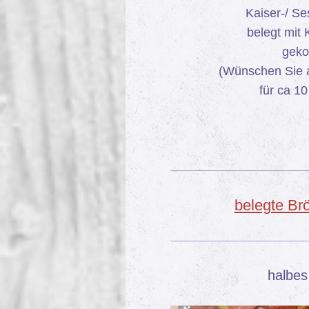
Kaiser-/ S
belegt mit 
geko
(Wünschen Sie a
für ca 1
belegte Brö
halbes