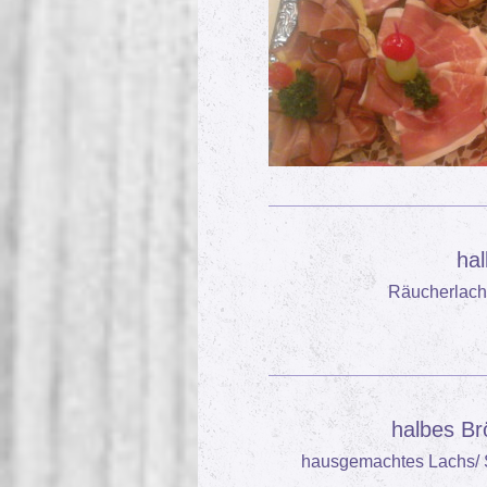
ha
Räucherlachs
halbes Br
hausgemachtes Lachs/ S