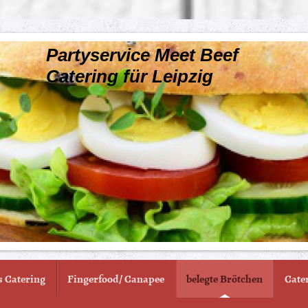
Partyservice Meet Beef
Catering für Leipzig
s Catering
Fingerfood/ Canapee
belegte Brötchen
Cater