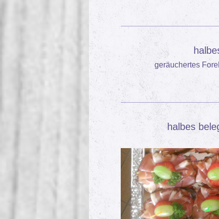
halbes
geräuchertes Forel
halbes bele