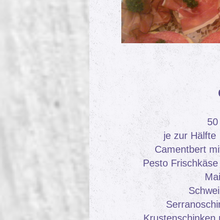
50
je zur Hälft
Camentbert mi
Pesto Frischkäse
Mai
Schwei
Serranoschi
Krustenschinken 